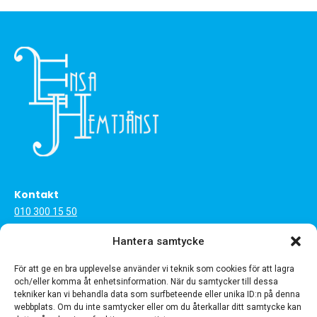
Kontakt
010 300 15 50
info@ensahemtjanst.se
Hantera samtycke
Startsida
För att ge en bra upplevelse använder vi teknik som cookies för att lagra
och/eller komma åt enhetsinformation. När du samtycker till dessa
Hemtjänst
tekniker kan vi behandla data som surfbeteende eller unika ID:n på denna
Tjänster
webbplats. Om du inte samtycker eller om du återkallar ditt samtycke kan