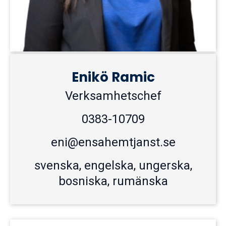
Enikö Ramic
Verksamhetschef
0383-10709
eni@ensahemtjanst.se
svenska, engelska, ungerska,
bosniska, rumänska