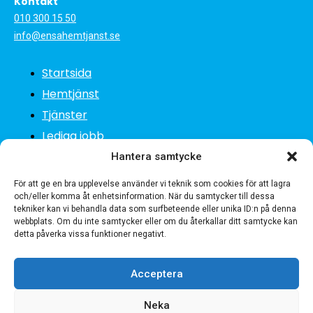
Kontakt
010 300 15 50
info@ensahemtjanst.se
Startsida
Hemtjänst
Tjänster
Lediga jobb
Om oss
Hantera samtycke
Kontakta oss
För att ge en bra upplevelse använder vi teknik som cookies för att lagra
och/eller komma åt enhetsinformation. När du samtycker till dessa
tekniker kan vi behandla data som surfbeteende eller unika ID:n på denna
webbplats. Om du inte samtycker eller om du återkallar ditt samtycke kan
detta påverka vissa funktioner negativt.
© 2023 www.ensahemtjanst.se
Läs våra villkor
Acceptera
Neka