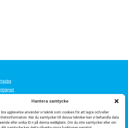
tsida
tjänst
nster
Hantera samtycke
iga jobb
n bra upplevelse använder vi teknik som cookies för att lagra och/eller
oss
hetsinformation. När du samtycker till dessa tekniker kan vi behandla data
eende eller unika ID:n på denna webbplats. Om du inte samtycker eller om
takta oss
r ditt samtycke kan detta påverka vissa funktioner negativt.