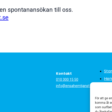
en spontanansökan till oss.
.se
Star
Kontakt
Hem
010 300 15 50
Tjä
info@ensahemtjanst.se
Led
För att ge e
Om 
komma åt en
som surfbet
Kon
du återkalla